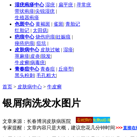
湿疣疱疹中心
湿疣
|
扁平疣
|
寻常疣
带状疱疹
|
尖锐湿疣
|
生殖器疱疹
色斑中心
黄褐斑
|
雀斑
|
青胎记
红胎记
|
太田痣
|
疤痕中心
烧伤疤痕
|
妊娠痕
|
痤疮疤痕
|
痘坑
|
皮肤病中心
皮肤过敏
|
湿疹
|
荨麻疹
|
皮炎
|
脱发
|
牛皮癣
|
病毒疣
|
青春痘中心
青春痘
|
丘疹型
|
黑头粉刺
|
毛孔粗大
|
首页
>
皮肤病中心
>
牛皮癣
银屑病洗发水图片
文章来源：长春博润皮肤病医院
专家提醒：文章内容只是大概，建议您花几分钟时间
直接在