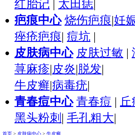
红胎记
|
太田痣
|
疤痕中心
烧伤疤痕
|
妊
痤疮疤痕
|
痘坑
|
皮肤病中心
皮肤过敏
|
荨麻疹
|
皮炎
|
脱发
|
牛皮癣
|
病毒疣
|
青春痘中心
青春痘
|
丘
黑头粉刺
|
毛孔粗大
|
首页
>
皮肤病中心
>
牛皮癣