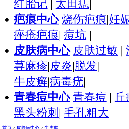
红胎记
|
太田痣
|
疤痕中心
烧伤疤痕
|
妊
痤疮疤痕
|
痘坑
|
皮肤病中心
皮肤过敏
|
荨麻疹
|
皮炎
|
脱发
|
牛皮癣
|
病毒疣
|
青春痘中心
青春痘
|
丘
黑头粉刺
|
毛孔粗大
|
首页
>
皮肤病中心
>
牛皮癣