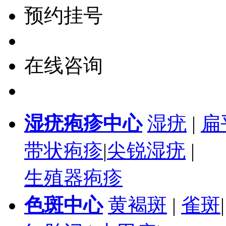
预约挂号
在线咨询
湿疣疱疹中心
湿疣
|
扁
带状疱疹
|
尖锐湿疣
|
生殖器疱疹
色斑中心
黄褐斑
|
雀斑