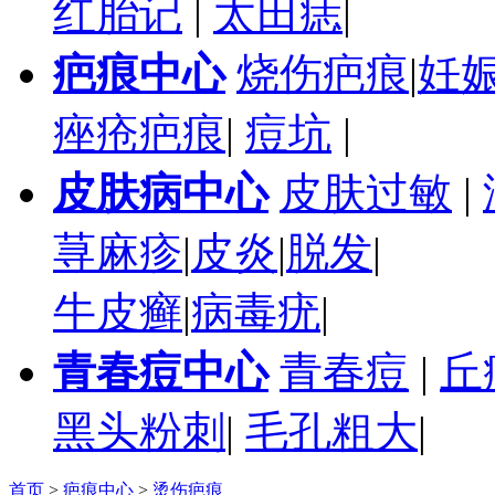
红胎记
|
太田痣
|
疤痕中心
烧伤疤痕
|
妊
痤疮疤痕
|
痘坑
|
皮肤病中心
皮肤过敏
|
荨麻疹
|
皮炎
|
脱发
|
牛皮癣
|
病毒疣
|
青春痘中心
青春痘
|
丘
黑头粉刺
|
毛孔粗大
|
首页
>
疤痕中心
>
烫伤疤痕