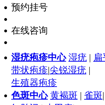
预约挂号
在线咨询
湿疣疱疹中心
湿疣
|
扁
带状疱疹
|
尖锐湿疣
|
生殖器疱疹
色斑中心
黄褐斑
|
雀斑